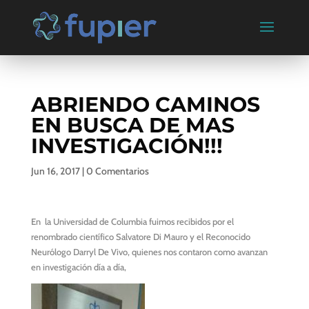
ABRIENDO CAMINOS
EN BUSCA DE MAS
INVESTIGACIÓN!!!
Jun 16, 2017
|
0 Comentarios
En la Universidad de Columbia fuimos recibidos por el
renombrado científico Salvatore Di Mauro y el Reconocido
Neurólogo Darryl De Vivo, quienes nos contaron como avanzan
en investigación día a día,